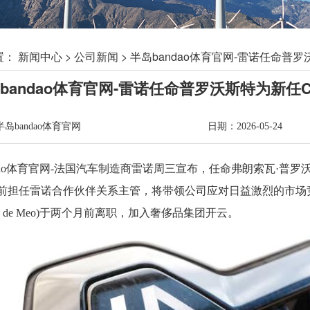
置：
新闻中心 >
公司新闻 >
半岛bandao体育官网-雷诺任命普
bandao体育官网-雷诺任命普罗沃斯特为新任
岛bandao体育官网
日期：
2026-05-24
dao体育官网-法国汽车制造商雷诺周三宣布，任命弗朗索瓦·普罗沃斯特(F
前担任雷诺合作伙伴关系主管，将带领公司应对日益激烈的市场竞
ca de Meo)于两个月前离职，加入奢侈品集团开云。