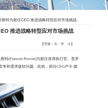
罗沃斯特为新任CEO 推进战略转型应对市场挑战
CEO 推进战略转型应对市场挑战
【
】
字体：
大
中
小
rancois Provost)为新任首席执行官。普罗
争和需求疲软问题。此前，前任CEO卢卡·德