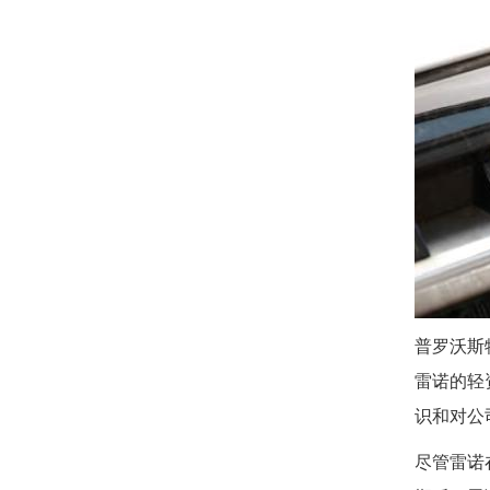
普罗沃斯
雷诺的轻
识和对公
尽管雷诺