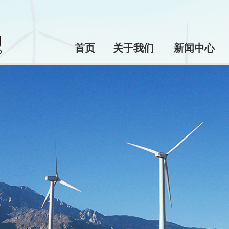
首页
关于我们
新闻中心