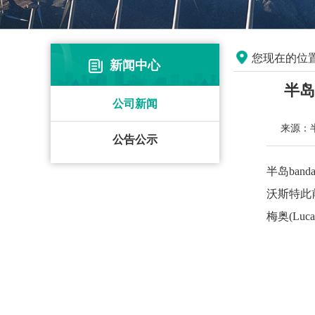
您现在的位
新闻中心
半岛
公司新闻
来源：半
公告公示
半岛ban
沃斯特此
梅奥(Lu