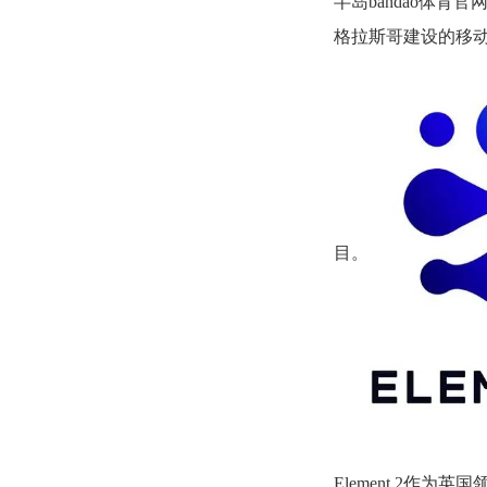
半岛bandao体育
格拉斯哥建设的移动
目。
Element 2作