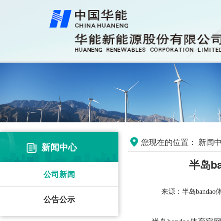
您现在的位置：
新闻中
新闻中心
半岛b
公司新闻
来源：半岛banda
公告公示