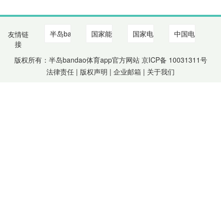
友情链
接
版权所有：半岛bandao体育app官方网站 京ICP备
10031311
号
法律责任 | 版权声明 |
企业邮箱
|
关于我们