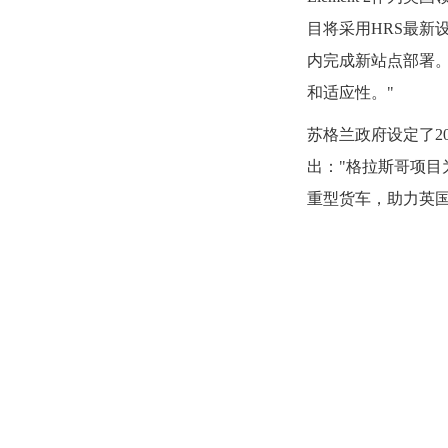
目将采用HRS最新
内完成新站点部署。H
和适应性。"
苏格兰政府设定了204
出："格拉斯哥项目
重型货车，助力英