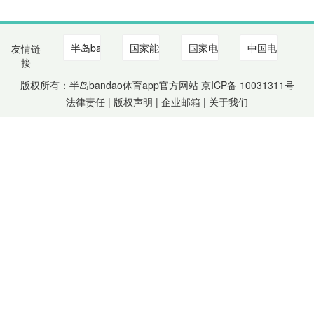
友情链
接
版权所有：半岛bandao体育app官方网站 京ICP备
10031311
号
法律责任 | 版权声明 |
企业邮箱
|
关于我们