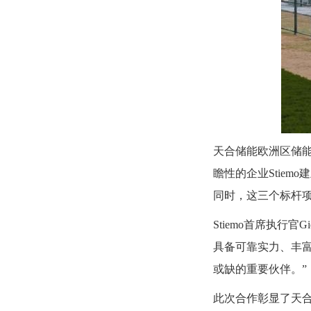
天合储能欧洲区储能业
瞻性的企业Stie
同时，这三个标杆项
Stiemo首席执行官
具备可靠实力、丰
或缺的重要伙伴。”
此次合作彰显了天