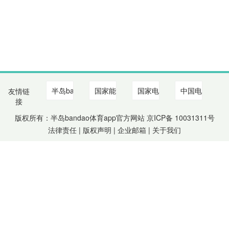
友情链
接
版权所有：半岛bandao体育app官方网站 京ICP备
10031311
号
法律责任 | 版权声明 |
企业邮箱
|
关于我们