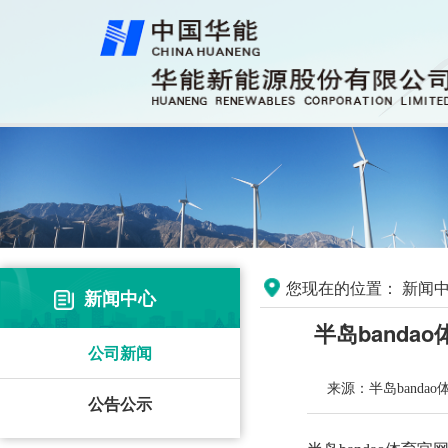
您现在的位置：
新闻中
新闻中心
半岛bandao
公司新闻
来源：半岛banda
公告公示