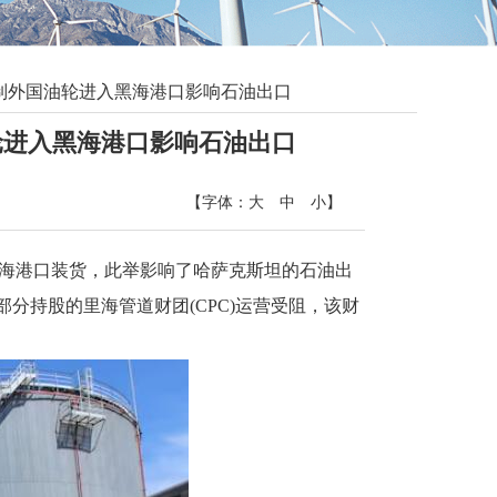
规限制外国油轮进入黑海港口影响石油出口
油轮进入黑海港口影响石油出口
【
】
字体：
大
中
小
要黑海港口装货，此举影响了哈萨克斯坦的石油出
分持股的里海管道财团(CPC)运营受阻，该财