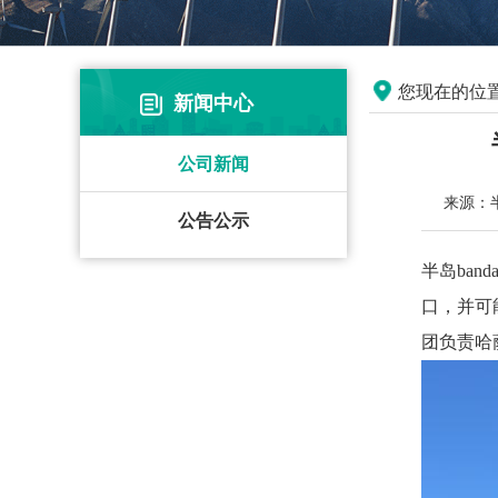
您现在的位
新闻中心
公司新闻
来源：半
公告公示
半岛ba
口，并可
团负责哈