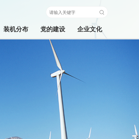
装机分布
党的建设
企业文化