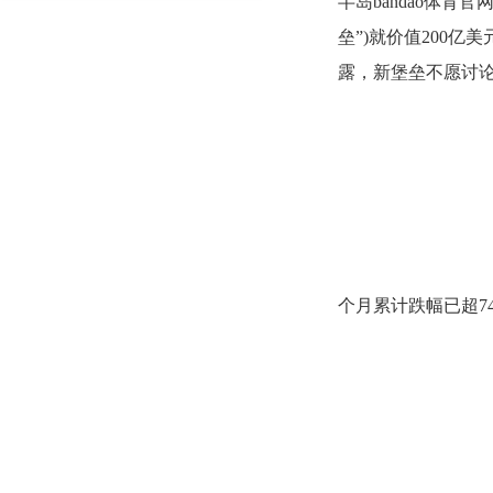
半岛bandao体育官
垒”)就价值200亿
露，新堡垒不愿讨
个月累计跌幅已超7