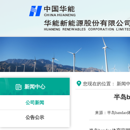
您现在的位置：
新闻中
新闻中心
半岛
公司新闻
来源：半岛banda
公告公示