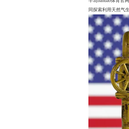
半岛bandao体育官
同探索利用天然气