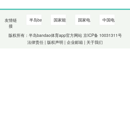
友情链
接
版权所有：半岛bandao体育app官方网站 京ICP备
10031311
号
法律责任 | 版权声明 |
企业邮箱
|
关于我们