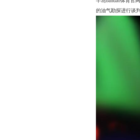
半岛bandao体
的油气勘探进行谈判