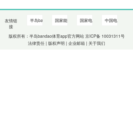
友情链
接
版权所有：半岛bandao体育app官方网站 京ICP备
10031311
号
法律责任 | 版权声明 |
企业邮箱
|
关于我们