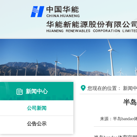
您现在的位置：
新闻中
新闻中心
半岛
公司新闻
来源：半岛banda
公告公示