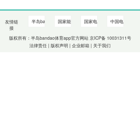
友情链
接
版权所有：半岛bandao体育app官方网站 京ICP备
10031311
号
法律责任 | 版权声明 |
企业邮箱
|
关于我们