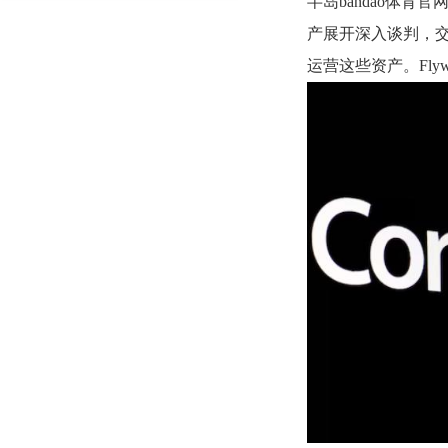
半岛bandao体育官
产展开深入谈判，交易金额
运营这些资产。Flywh