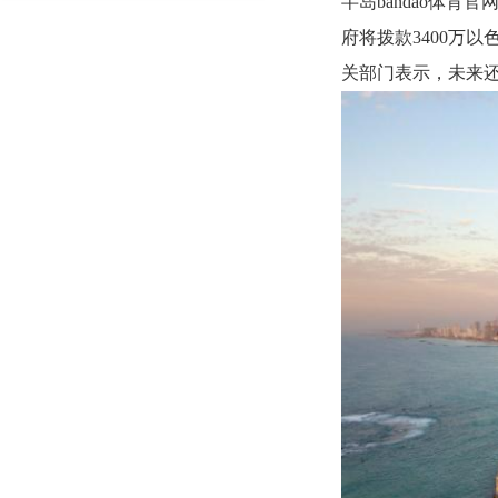
半岛bandao体
府将拨款3400万
关部门表示，未来