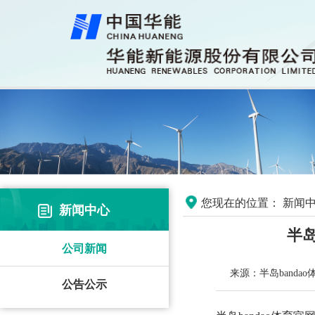
您现在的位置：
新闻中
新闻中心
半岛
公司新闻
来源：半岛banda
公告公示