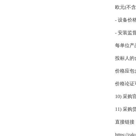
欧元(不
- 设备价格
- 安装监
每单位产
投标人的
价格应包
价格论证
10) 采
11) 采
直接链接
https://z