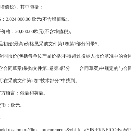
含增值税)，其中包括：
：2,024,000.00 欧元(不含增值税)。
督价格：20,000.00欧元(不含增值税)。
品初始(最高)价格见采购文件第1卷第1部分附录5。
合同报价(包括每单位产品价格)不得超过投标人报价基准中的合同
含合同草案(采购文件第1卷第3部分——合同草案)中规定的与合
可在采购文件第2卷“技术部分”中找到。
购官方语言：俄语和英语。
购货币：欧元。
：
akupki.rosatom.ru/?link =procurements&obj_id=aYlNrFKNEfCQdv