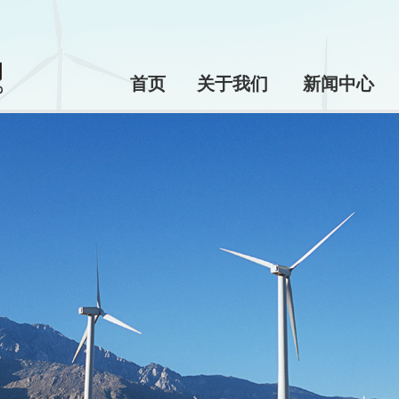
首页
关于我们
新闻中心