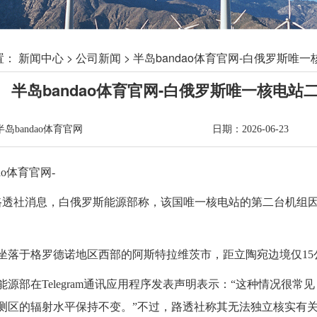
置：
新闻中心 >
公司新闻 >
半岛bandao体育官网-白俄罗斯唯
半岛bandao体育官网-白俄罗斯唯一核电
岛bandao体育官网
日期：
2026-06-23
ao体育官网-
日路透社消息，白俄罗斯能源部称，该国唯一核电站的第二台机组
坐落于格罗德诺地区西部的阿斯特拉维茨市，距立陶宛边境仅1
能源部在Telegram通讯应用程序发表声明表示：“这种情况很常
测区的辐射水平保持不变。”不过，路透社称其无法独立核实有