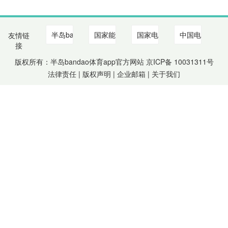
友情链
接
版权所有：半岛bandao体育app官方网站 京ICP备
10031311
号
法律责任 | 版权声明 |
企业邮箱
|
关于我们