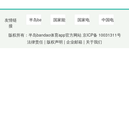
友情链
接
版权所有：半岛bandao体育app官方网站 京ICP备
10031311
号
法律责任 | 版权声明 |
企业邮箱
|
关于我们