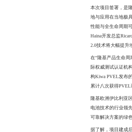
本次项目签署，是隆
地与应用在当地极具示范
性能与全生命周期可
Haina开发总监Ri
2.0技术将大幅提
在“隆基产品生命周
际权威测试认证机构
构Kiwa PVEL
累计八次获得PVE
隆基欧洲伊比利亚区域
电池技术的行业领先
可靠解决方案的绿色
据了解，项目建成后