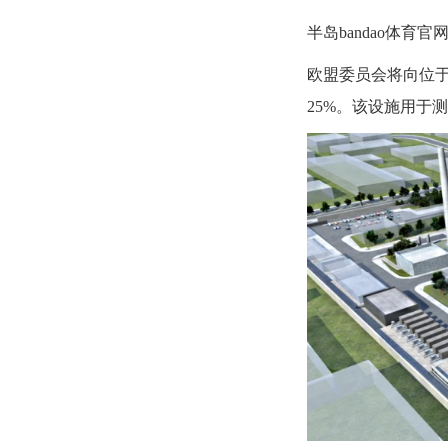
半岛bandao体育官网
欧盟委员会将向位于西
25%。该设施用于