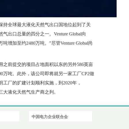
对美国保持全球最大液化天然气出口国地位起到了关
量的四分之一。Venture Global向
约2480万吨。”尽管Venture Global尚
，使用之前提交的项目占地面积以东的另外586英亩
4000万吨。此外，该公司即将就另一家工厂CP2做
明工厂的扩建计划顺利实施，到2020年，
身全球三大液化天然气生产商之列。