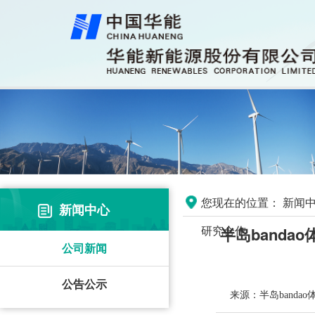
您现在的位置：
新闻中
新闻中心
研究合作
半岛banda
公司新闻
公告公示
来源：半岛banda