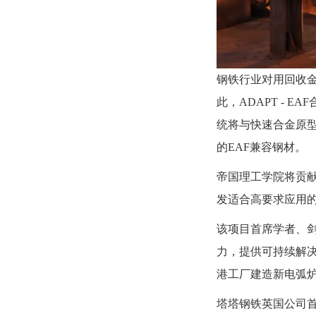
钢铁行业对用回收
此，ADAPT -
统将与快速合金原型
的EAF兼容钢材。
帝国理工学院将贡
发适合高要求应用
该项目首席学者、
力，提供可持续解
港工厂建造新电弧
塔塔钢铁英国公司首