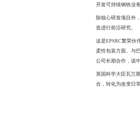
开发可持续钢铁业
除核心研发项目外
造进行前沿研究。
这是EPSRC繁荣
柔性包装方面、与
公司长期合作，该中
英国科学大臣瓦兰
合，转化为改变日