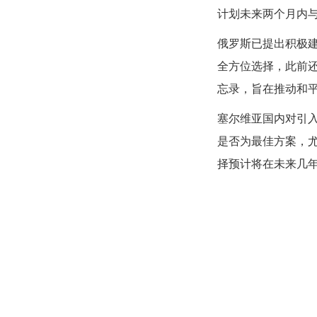
计划未来两个月内
俄罗斯已提出积极建
全方位选择，此前还
忘录，旨在推动和
塞尔维亚国内对引入核
是否为最佳方案，尤
择预计将在未来几