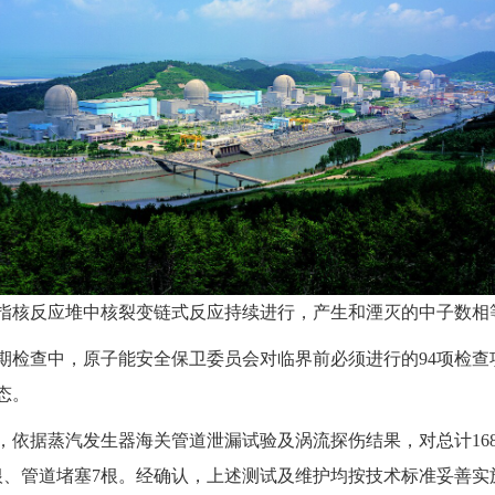
指核反应堆中核裂变链式反应持续进行，产生和湮灭的中子数相
期检查中，原子能安全保卫委员会对临界前必须进行的94项检查
态。
，依据蒸汽发生器海关管道泄漏试验及涡流探伤结果，对总计168
4根、管道堵塞7根。经确认，上述测试及维护均按技术标准妥善实