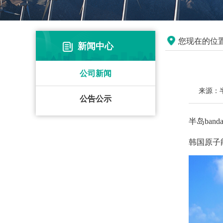
您现在的位
新闻中心
公司新闻
来源：半
公告公示
半岛band
韩国原子