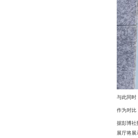
与此同时，
作为对比，
据彭博社报
展厅将展