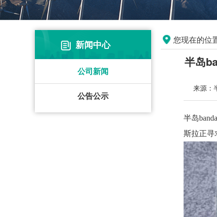
您现在的位
新闻中心
半岛b
公司新闻
来源：半
公告公示
半岛ba
斯拉正寻