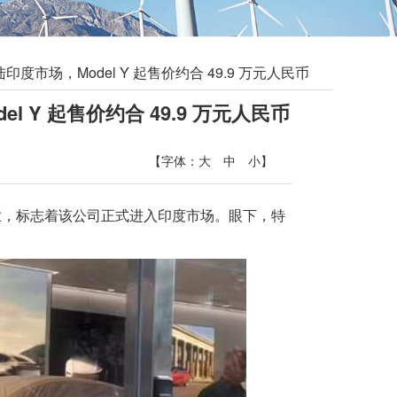
印度市场，Model Y 起售价约合 49.9 万元人民币
l Y 起售价约合 49.9 万元人民币
【
】
字体：
大
中
小
今天开业，标志着该公司正式进入印度市场。眼下，特