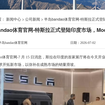
置：
新闻中心 >
公司新闻 >
半岛bandao体育官网-特斯拉正式登陆
andao体育官网-特斯拉正式登陆印度市场，Mode
岛bandao体育官网
日期：
2026-07-02
ndao体育官网-7 月 15 日消息，斯拉在印度的首家展厅将在
求开拓新市场，以弥补在成熟市场的销量滑坡。