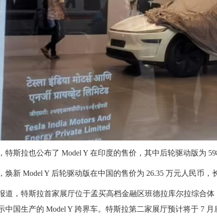
特斯拉也公布了 Model Y 在印度的售价，其中后轮驱动版为 598
焕新 Model Y 后轮驱动版在中国的售价为 26.35 万元人民币
道，特斯拉首家展厅位于孟买高档金融区班德拉库尔拉综合体，面积 40
示中国生产的 Model Y 跨界车。特斯拉第二家展厅预计将于 