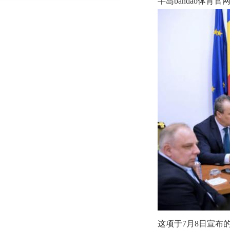
半岛bandao体
这项于7月8日宣布