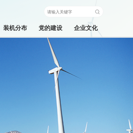
装机分布
党的建设
企业文化