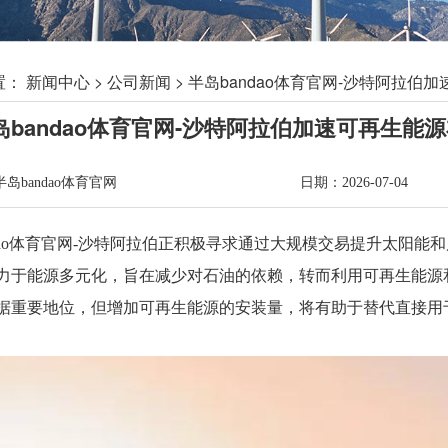
置：
新闻中心 >
公司新闻 >
半岛bandao体育官网-沙特阿拉伯
岛bandao体育官网-沙特阿拉伯加速可再生能源
岛bandao体育官网
日期：
2026-07-04
ndao体育官网-沙特阿拉伯正积极寻求通过大规模交易提升太阳
力于能源多元化，旨在减少对石油的依赖，转而利用可再生能源
据重要地位，但增加可再生能源的安装量，将有助于替代直接用