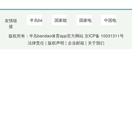
友情链
接
版权所有：半岛bandao体育app官方网站 京ICP备
10031311
号
法律责任 | 版权声明 |
企业邮箱
|
关于我们