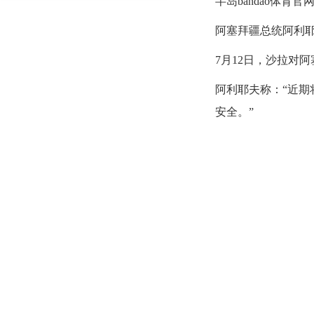
半岛bandao体育官网
阿塞拜疆总统阿利
7月12日，沙拉对
阿利耶夫称：“近
安全。”