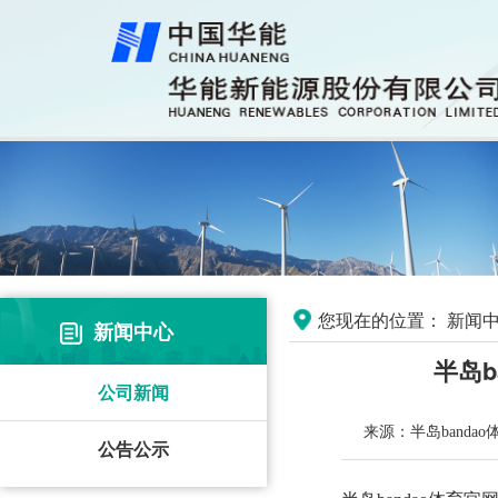
您现在的位置：
新闻中
新闻中心
半岛b
公司新闻
来源：半岛banda
公告公示