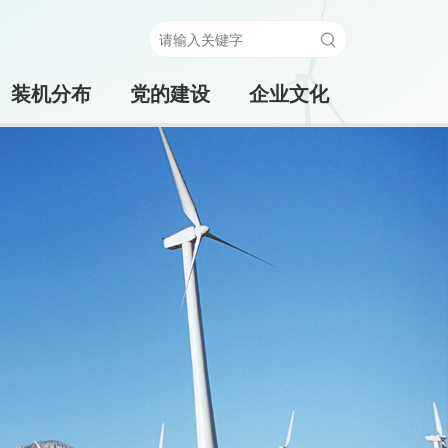
装机分布
党的建设
企业文化