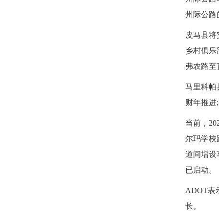
州际公路
皮马县将
乡村俱乐
弗农路至
马里科帕县
财年推进;
当前，2
尔玛学校
道间增设车
已启动。
ADOT
长。