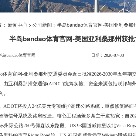
置：
新闻中心 >
公司新闻 >
半岛bandao体育官网-美国亚利桑
半岛bandao体育官网-美国亚利桑那州获
岛bandao体育官网
日期：
2026-07-08
dao体育官网-亚利桑那州交通委员会近日批准2026-2030年五
，由亚利桑那州交通部(ADOT)统筹实施。资金来源包括联邦
入。
，ADOT将投入24亿美元专项维护高速公路系统，重点修复路
能信号系统及路肩改造。核心工程涵盖多条主干道拓宽：自2026财年起，I-
prings州际公路260号佩森以东路段、US 93国道威肯堡以北Vista Ro
里科帕市至Riggs Road段、US 93国道威肯堡至Wikieu